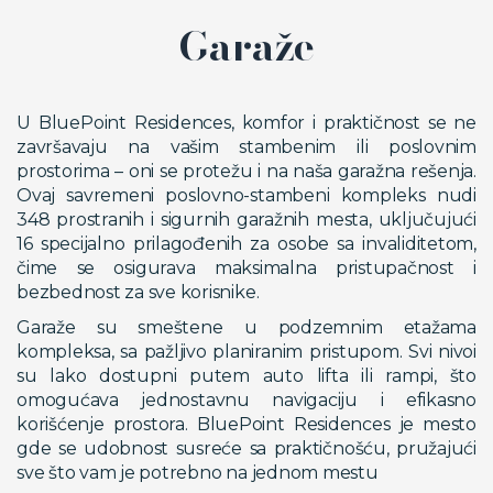
Garaže
U BluePoint Residences, komfor i praktičnost se ne
završavaju na vašim stambenim ili poslovnim
prostorima – oni se protežu i na naša garažna rešenja.
Ovaj savremeni poslovno-stambeni kompleks nudi
348 prostranih i sigurnih garažnih mesta, uključujući
16 specijalno prilagođenih za osobe sa invaliditetom,
čime se osigurava maksimalna pristupačnost i
bezbednost za sve korisnike.
Garaže su smeštene u podzemnim etažama
kompleksa, sa pažljivo planiranim pristupom. Svi nivoi
su lako dostupni putem auto lifta ili rampi, što
omogućava jednostavnu navigaciju i efikasno
korišćenje prostora. BluePoint Residences je mesto
gde se udobnost susreće sa praktičnošću, pružajući
sve što vam je potrebno na jednom mestu